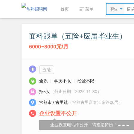
首页
菜单
职位
面料跟单（五险+应届毕业生）
6000~8000元/月
五险
全职
|
学历不限
|
经验不限
招5人
（截止日期：2026-11-30）
常熟市 / 古里镇
（常熟古里富春江东路28号）
企业设置不公开
企业设置电话不公开，请投递简历！→→→