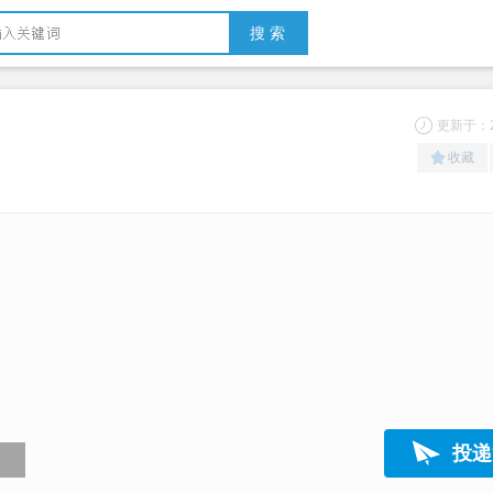
搜 索
更新于：20
收藏
投递