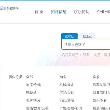
首 页
招聘信息
求职简历
企业列
搜职位
搜企业
热门关键字：
销售
文员
客
职位分类
全部
销售
客服
物流/仓储
机械/设备
汽车制造/
驾驶员
贸易/采购
财务/审计/
美容/美发
酒店/旅游
娱乐/休闲
市场/媒介/公关
广告/会展/咨询
服装/纺织/