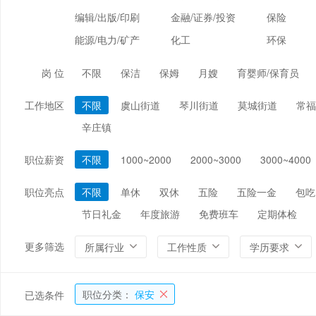
编辑/出版/印刷
金融/证券/投资
保险
能源/电力/矿产
化工
环保
岗 位
不限
保洁
保姆
月嫂
育婴师/保育员
工作地区
不限
虞山街道
琴川街道
莫城街道
常福
辛庄镇
职位薪资
不限
1000~2000
2000~3000
3000~4000
职位亮点
不限
单休
双休
五险
五险一金
包吃
节日礼金
年度旅游
免费班车
定期体检
更多筛选
所属行业
工作性质
学历要求
职位分类：
保安
已选条件