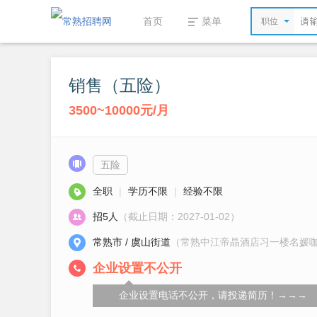
首页
菜单
职位
销售（五险）
3500~10000元/月
五险
全职
|
学历不限
|
经验不限
招5人
（截止日期：2027-01-02）
常熟市 / 虞山街道
（常熟中江帝晶酒店习一楼名媛
企业设置不公开
企业设置电话不公开，请投递简历！→→→