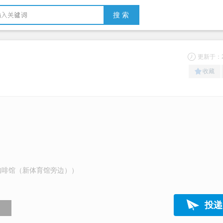
搜 索
更新于：20
收藏
咖啡馆（新体育馆旁边））
投递