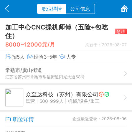
职位详情
公司信息
加工中心CNC操机师傅（五险+包吃
急聘
住）
8000~12000元/月
刷新于：2026-08-07
招5人
经验3-5年
大专
常熟市/虞山街道
江苏省苏州市常熟市常福街道阳光大道58号
众至达科技（苏州）有限公司
|
|
民营
500-999人
机械/设备/重工
职位详情
企业最近登录：2026-08-06