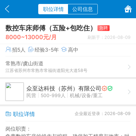
职位详情
公司信息
数控车床师傅（五险+包吃住）
急聘
8000~13000元/月
刷新于：2026-08-09
招5人
经验3-5年
高中
常熟市/虞山街道
江苏省苏州市常熟市常福街道阳光大道58号
众至达科技（苏州）有限公司
|
|
民营
500-999人
机械/设备/重工
职位详情
企业最近登录：2026-08-09
岗位职责：