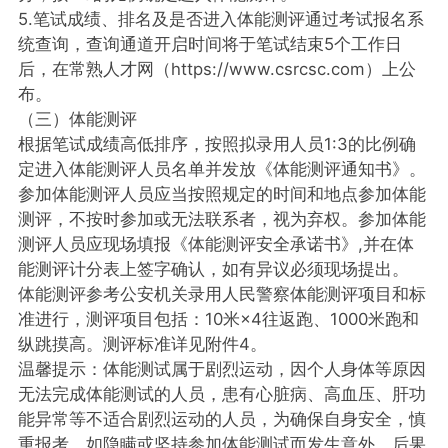
5.笔试成绩、排名及是否进入体能测评通过考试报名系
统查询，查询通道开启时间将于笔试结束5个工作日
后，在常熟人才网（https://www.csrcsc.com）上公
布。
（三）体能测评
根据笔试成绩高低排序，按照拟录用人员1:3的比例确
定进入体能测评人员名单并发放《体能测评通知书》。
参加体能测评人员应当按照规定的时间和地点参加体能
测评，不按时参加或无法联系者，视为弃权。参加体能
测评人员应现场填报《体能测评安全承诺书》,并在体
能测评计分表上签字确认，如有异议必须现场提出。
体能测评参考公安机关录用人民警察体能测评项目和标
准进行，测评项目包括：10米×4往返跑、1000米跑和
纵跳摸高。测评标准详见附件4。
温馨提示：体能测试属于剧烈运动，因个人身体等原因
无法完成体能测试的人员，患有心脏病、高血压、肝功
能异常等不适合剧烈运动的人员，为确保自身安全，慎
重报考。如隐瞒或坚持参加体能测试而发生意外，后果