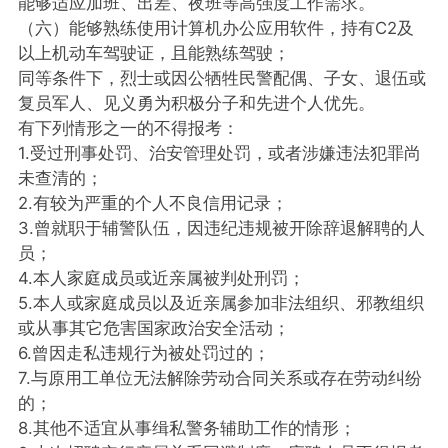
能够适应加班、出差、夜班等高强度工作需求。
（六）能够熟练使用计算机办公应用软件，持有C2及
以上机动车驾驶证，且能熟练驾驶；
同等条件下，烈士或因公牺牲民警配偶、子女、退伍或
复员军人、见义勇为积极分子和先进个人优先。
有下列情形之一的不得报考：
1.受过刑事处罚、治安管理处罚，或者涉嫌违法犯罪尚
未查清的；
2.有较为严重的个人不良信用记录；
3.曾就职于辅警队伍，因违纪违规被开除辞退解聘的人
员；
4.本人家庭成员或近亲属被判处刑罚；
5.本人或家庭成员以及近亲属参加非法组织、邪教组织
或从事其它危害国家政治安全活动；
6.曾因走私违规行为被处罚过的；
7.与原用工单位无法解除劳动合同关系或存在劳动纠纷
的；
8.其他不适宜从事缉私警务辅助工作的情形；