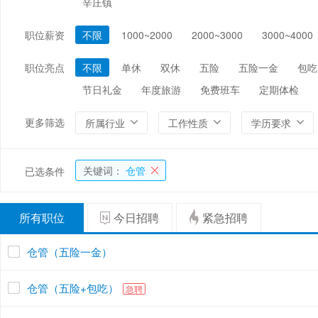
辛庄镇
编辑/出版/印刷
金融/证券/投资
保险
职位薪资
不限
1000~2000
2000~3000
3000~4000
能源/电力/矿产
化工
环保
职位亮点
不限
单休
双休
五险
五险一金
包吃
节日礼金
年度旅游
免费班车
定期体检
更多筛选
所属行业
工作性质
学历要求
关键词：
仓管
已选条件
所有职位
今日招聘
紧急招聘
仓管（五险一金）
仓管（五险+包吃）
急聘