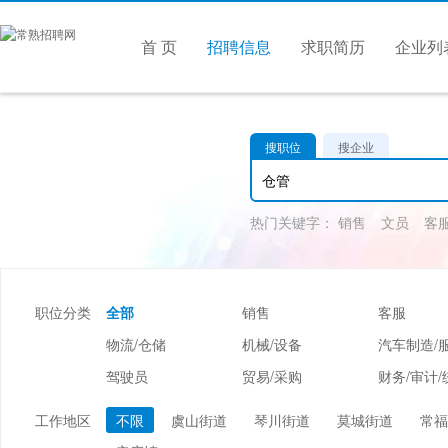
首 页
招聘信息
求职简历
企业列
搜职位
搜企业
热门关键字：
销售
文员
客
职位分类
全部
销售
客服
物流/仓储
机械/设备
汽车制造/
驾驶员
贸易/采购
财务/审计/
美容/美发
酒店/旅游
娱乐/休闲
工作地区
不限
虞山街道
琴川街道
莫城街道
常福
市场/媒介/公关
广告/会展/咨询
服装/纺织/