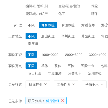
编辑/出版/印刷
金融/证券/投资
保险
能源/电力/矿产
化工
环保
岗 位
不限
健身教练
瑜伽教练
舞蹈老师
游泳
工作地区
不限
虞山街道
琴川街道
莫城街道
常福
辛庄镇
职位薪资
不限
1000~2000
2000~3000
3000~4000
职位亮点
不限
单休
双休
五险
五险一金
包吃
节日礼金
年度旅游
免费班车
定期体检
更多筛选
所属行业
工作性质
学历要求
职位分类：
健身教练
已选条件