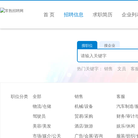
首 页
招聘信息
求职简历
企业列
搜职位
搜企业
热门关键字：
销售
文员
客
职位分类
全部
销售
客服
物流/仓储
机械/设备
汽车制造/
驾驶员
贸易/采购
财务/审计/
美容/美发
酒店/旅游
娱乐/休闲
市场/媒介/公关
广告/会展/咨询
服装/纺织/