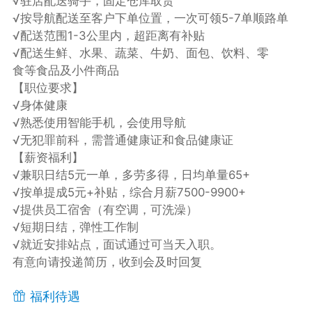
√驻店配送骑手，固定仓库取货
√按导航配送至客户下单位置，一次可领5-7单顺路单
√配送范围1-3公里内，超距离有补贴
√配送生鲜、水果、蔬菜、牛奶、面包、饮料、零
食等食品及小件商品
【职位要求】
√身体健康
√熟悉使用智能手机，会使用导航
√无犯罪前科，需普通健康证和食品健康证
【薪资福利】
√兼职日结5元一单，多劳多得，日均单量65+
√按单提成5元+补贴，综合月薪7500-9900+
√提供员工宿舍（有空调，可洗澡）
√短期日结，弹性工作制
√就近安排站点，面试通过可当天入职。
有意向请投递简历，收到会及时回复
福利待遇