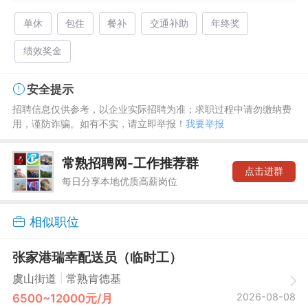
单休
包住
餐补
交通补助
年终奖
绩效奖金
安全提示
招聘信息仅供参考，以企业实际招聘为准；求职过程中请勿缴纳费
用，谨防诈骗。如有不实，请立即举报！
我要举报
常熟招聘网-工作推荐群
点击进群
每日分享本地优质高薪岗位
相似职位
张家港瑞幸配送员（临时工）
|
虞山街道
常熟肯德基
2026-08-08
6500~12000元/月