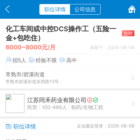
职位详情
公司信息
化工车间或中控DCS操作工（五险一
急聘
金+包吃住）
6000~8000元/月
刷新于：2026-08-08
招5人
经验不限
高中
常熟市/碧溪街道
常熟市碧溪街道东周路13号
江苏同禾药业有限公司
|
|
民营
100-499人
制药/生物工程
职位详情
企业最近登录：2026-08-08