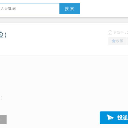
搜 索
险）
更新于：20
收藏
谷）
投递
！