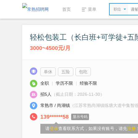
首页
菜单
职位
轻松包装工（长白班+可学徒+五
3000~4500元/月
单休
五险
包吃
全职
|
学历不限
|
经验不限
招5人
（截止日期：2026-11-30）
常熟市 / 尚湖镇
（江苏常熟尚湖镇练塘大道中集智
139******58
显示号码
请
登录
查看联系方式，如果没有账号，请先
注册