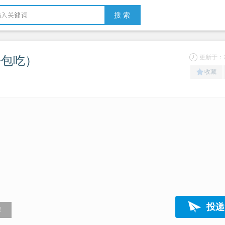
搜 索
+包吃）
更新于：20
收藏
投递
！