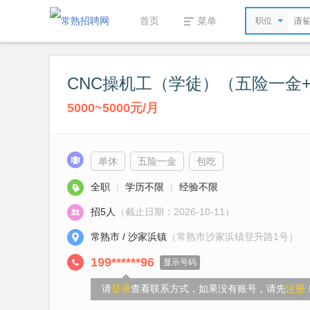
首页
菜单
职位
CNC操机工（学徒）（五险一金
5000~5000元/月
单休
五险一金
包吃
全职
|
学历不限
|
经验不限
招5人
（截止日期：2026-10-11）
常熟市 / 沙家浜镇
（常熟市沙家浜镇登升路1号）
199******96
显示号码
请
登录
查看联系方式，如果没有账号，请先
注册