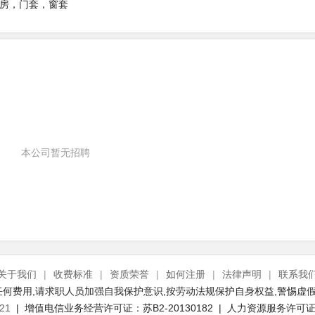
房，门套，窗套
本公司暂无招聘
关于我们
|
收费标准
|
资质荣誉
|
如何注册
|
法律声明
|
联系我
何费用,请求职人员加强自我保护意识,按劳动法规保护自身权益,警惕虚假
21
| 增值电信业务经营许可证：苏B2-20130182 | 人力资源服务许可证号：