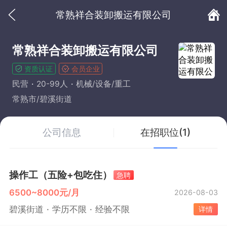
常熟祥合装卸搬运有限公司
常熟祥合装卸搬运有限公司
资质认证
会员企业
民营
20-99人
机械/设备/重工
常熟市/碧溪街道
公司信息
在招职位(1)
操作工（五险+包吃住）
急聘
6500~8000元/月
2026-08-03
碧溪街道
学历不限
经验不限
详情