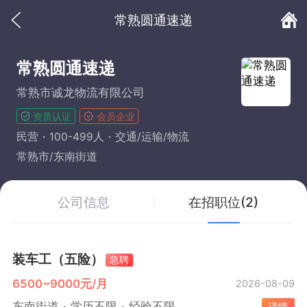
常熟圆通速递
常熟圆通速递
常熟市诚龙物流有限公司
资质认证
会员企业
民营
100-499人
交通/运输/物流
常熟市/东南街道
公司信息
在招职位(2)
装车工（五险）
急聘
6500~9000元/月
2026-08-09
东南街道
学历不限
经验不限
详情