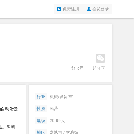
免费注册
会员登录
好公司，一起分享
行业
机械/设备/重工
性质
民营
的自动化设
规模
20-99人
业、科研
地区
常熟市 / 支塘镇